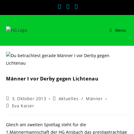
Zum
Inhalt
springen
Menü
Männer I vor Derby gegen Lichtenau
Beitrag
Beitrags-
3. Oktober 2013
Aktuelles
/
Männer
veröffentlicht:
Kategorie:
Beitrags-
Eva Kaiser
Autor:
Gleich am zweiten Spieltag steht für die
1.Männermannschaft der HG Ansbach das prestigeträchtige