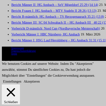
Bericht Männer II: HG Ansbach – SpV Mögeldorf 25:29 (14:14)
23. 
Bericht Frauen I: HG Ansbach – MTV Stadeln II 28:26 (13:13)
23. M
Bericht B-männlich: HG Ansbach – TS Herzogenaurach 35:21 (13:8)
Bericht Männer III: SC 04 Schwabach II – HG Ansbach III 40:22 (1
Vorbericht D-männlich: Nord Cup (Nordbayerische Meisterschaft)
20.
Vorbericht Männer I: HBC Nürnberg- HG Ansbach
19. März 2026
Bericht Männer I: HSG Lauf/Heroldsberg – HG Ansbach 31:31 (15:11
Impressum
Datenschutzerklärung
login
Copyright 2020 | HG Ansbach
Wir benutzen Cookies auf unserer Website. Indem Du “Akzeptieren”
auswählst, stimmst Du sämtllichen Cookies zu, Du hast jedoch die
Möglichkeit über "Einstellungen" die Cookieverwendung anzupassen.
Einstellungen
Akzeptieren
Schließen