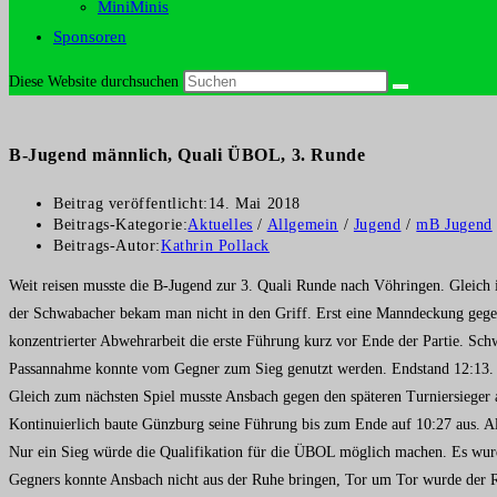
MiniMinis
Sponsoren
Diese Website durchsuchen
B-Jugend männlich, Quali ÜBOL, 3. Runde
Beitrag veröffentlicht:
14. Mai 2018
Beitrags-Kategorie:
Aktuelles
/
Allgemein
/
Jugend
/
mB Jugend
Beitrags-Autor:
Kathrin Pollack
Weit reisen musste die B-Jugend zur 3. Quali Runde nach Vöhringen. Gleich 
der Schwabacher bekam man nicht in den Griff. Erst eine Manndeckung gegen i
konzentrierter Abwehrarbeit die erste Führung kurz vor Ende der Partie. Sc
Passannahme konnte vom Gegner zum Sieg genutzt werden. Endstand 12:13.
Gleich zum nächsten Spiel musste Ansbach gegen den späteren Turniersieger a
Kontinuierlich baute Günzburg seine Führung bis zum Ende auf 10:27 aus. All
Nur ein Sieg würde die Qualifikation für die ÜBOL möglich machen. Es wurde
Gegners konnte Ansbach nicht aus der Ruhe bringen, Tor um Tor wurde der Rü