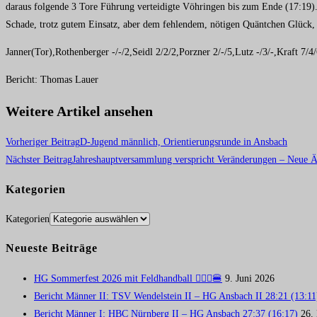
daraus folgende 3 Tore Führung verteidigte Vöhringen bis zum Ende (17:19)
Schade, trotz gutem Einsatz, aber dem fehlendem, nötigen Quäntchen Glück,
Janner(Tor),Rothenberger -/-/2,Seidl 2/2/2,Porzner 2/-/5,Lutz -/3/-,Kraft 7/4/
Bericht: Thomas Lauer
Weitere Artikel ansehen
Vorheriger Beitrag
D-Jugend männlich, Orientierungsrunde in Ansbach
Nächster Beitrag
Jahreshauptversammlung verspricht Veränderungen – Neue Äm
Kategorien
Kategorien
Neueste Beiträge
HG Sommerfest 2026 mit Feldhandball 🤾🏼‍♂️🍔
9. Juni 2026
Bericht Männer II: TSV Wendelstein II – HG Ansbach II 28:21 (13:11
Bericht Männer I: HBC Nürnberg II – HG Ansbach 27:37 (16:17)
26.