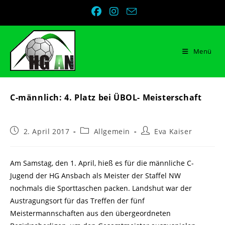
Zum
Inhalt
springen
Menü
C-männlich: 4. Platz bei ÜBOL- Meisterschaft
Beitrag
Beitrags-
Beitrags-
2. April 2017
Allgemein
Eva Kaiser
veröffentlicht:
Kategorie:
Autor:
Am Samstag, den 1. April, hieß es für die männliche C-
Jugend der HG Ansbach als Meister der Staffel NW
nochmals die Sporttaschen packen. Landshut war der
Austragungsort für das Treffen der fünf
Meistermannschaften aus den übergeordneten