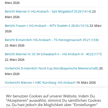
März 2026
Bericht Männer II: HG Ansbach – SpV Mögeldorf 25:29 (14:14)
23.
März 2026
Bericht Frauen I: HG Ansbach – MTV Stadeln II 28:26 (13:13)
23. März
2026
Bericht B-männlich: HG Ansbach – TS Herzogenaurach 35:21 (13:8)
23. März 2026
Bericht Männer III: SC 04 Schwabach II – HG Ansbach III 40:22 (17:7)
22. März 2026
Vorbericht D-männlich: Nord Cup (Nordbayerische Meisterschaft)
20.
März 2026
Vorbericht Männer I: HBC Nürnberg- HG Ansbach
19. März 2026
Bericht Männer I: HSG Lauf/Heroldsberg – HG Ansbach 31:31 (15:11)
Wir benutzen Cookies auf unserer Website. Indem Du
19. März 2026
“Akzeptieren” auswählst, stimmst Du sämtllichen Cookies
zu, Du hast jedoch die Möglichkeit über "Einstellungen"