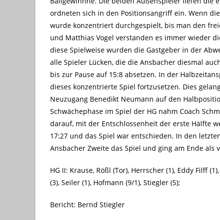
Ballgewinnne. Die beiden Außenspieler liefen die er
ordneten sich in den Positionsangriff ein. Wenn die
wurde konzentriert durchgespielt, bis man den fr
und Matthias Vogel verstanden es immer wieder di
diese Spielweise wurden die Gastgeber in der Abwe
alle Spieler Lücken, die die Ansbacher diesmal au
bis zur Pause auf 15:8 absetzen. In der Halbzeit
dieses konzentrierte Spiel fortzusetzen. Dies gelan
Neuzugang Benedikt Neumann auf den Halbpositio
Schwächephase im Spiel der HG nahm Coach Schmidt
darauf, mit der Entschlossenheit der erste Hälfte w
17:27 und das Spiel war entschieden. In den letzte
Ansbacher Zweite das Spiel und ging am Ende als v
HG II: Krause, Rößl (Tor), Herrscher (1), Eddy Filff (1)
(3), Seiler (1), Hofmann (9/1), Stiegler (5);
Bericht: Bernd Stiegler