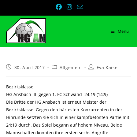
Zum
Inhalt
springen
Menü
Beitrag
Beitrags-
Beitrags-
30. April 2017
Allgemein
Eva Kaiser
veröffentlicht:
Kategorie:
Autor:
Bezirksklasse
HG Ansbach III gegen 1. FC Schwand 24:19 (14:9)
Die Dritte der HG Ansbach ist erneut Meister der
Bezirksklasse. Gegen den härtesten Konkurrenten in der
Hinrunde setzten sie sich in einer kampfbetonten Partie mit
24:19 durch. Das Spiel begann auf hohem Niveau. Beide
Mannschaften konnten ihre ersten sechs Angriffe