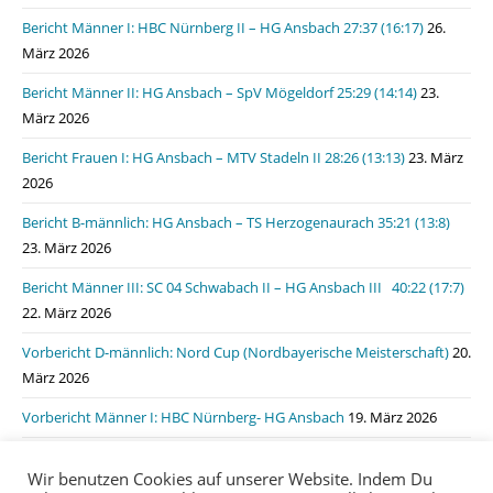
Bericht Männer I: HBC Nürnberg II – HG Ansbach 27:37 (16:17)
26.
März 2026
Bericht Männer II: HG Ansbach – SpV Mögeldorf 25:29 (14:14)
23.
März 2026
Bericht Frauen I: HG Ansbach – MTV Stadeln II 28:26 (13:13)
23. März
2026
Bericht B-männlich: HG Ansbach – TS Herzogenaurach 35:21 (13:8)
23. März 2026
Bericht Männer III: SC 04 Schwabach II – HG Ansbach III 40:22 (17:7)
22. März 2026
Vorbericht D-männlich: Nord Cup (Nordbayerische Meisterschaft)
20.
März 2026
Vorbericht Männer I: HBC Nürnberg- HG Ansbach
19. März 2026
Bericht Männer I: HSG Lauf/Heroldsberg – HG Ansbach 31:31 (15:11)
Wir benutzen Cookies auf unserer Website. Indem Du
19. März 2026