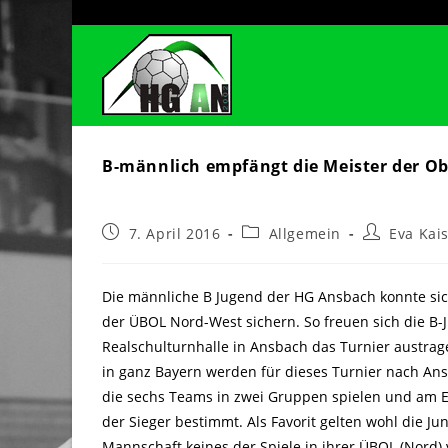
Zum
Inhalt
springen
B-männlich empfängt die Meister der Ob
Beitrag
Beitrags-
Beitrags-
7. April 2016
Allgemein
Eva Kai
veröffentlicht:
Kategorie:
Autor:
Die männliche B Jugend der HG Ansbach konnte sich-
der ÜBOL Nord-West sichern. So freuen sich die 
Realschulturnhalle in Ansbach das Turnier austrag
in ganz Bayern werden für dieses Turnier nach An
die sechs Teams in zwei Gruppen spielen und am E
der Sieger bestimmt. Als Favorit gelten wohl die Ju
Mannschaft keines der Spiele in ihrer ÜBOL (Nord)