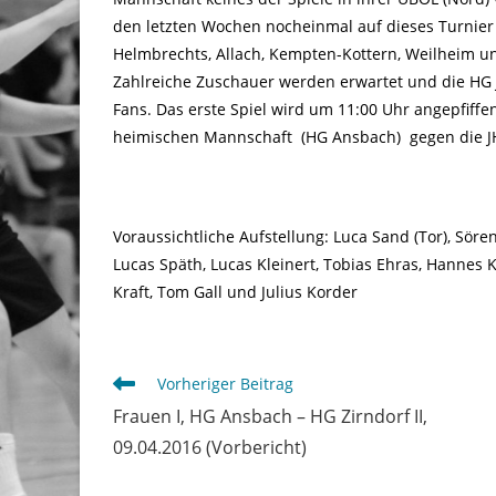
den letzten Wochen nocheinmal auf dieses Turnier 
Helmbrechts, Allach, Kempten-Kottern, Weilheim 
Zahlreiche Zuschauer werden erwartet und die HG J
Fans. Das erste Spiel wird um 11:00 Uhr angepfiffe
heimischen Mannschaft (HG Ansbach) gegen die J
Voraussichtliche Aufstellung: Luca Sand (Tor), Sör
Lucas Späth, Lucas Kleinert, Tobias Ehras, Hannes K
Kraft, Tom Gall und Julius Korder
Weitere
Vorheriger Beitrag
Artikel
Frauen I, HG Ansbach – HG Zirndorf II,
ansehen
09.04.2016 (Vorbericht)