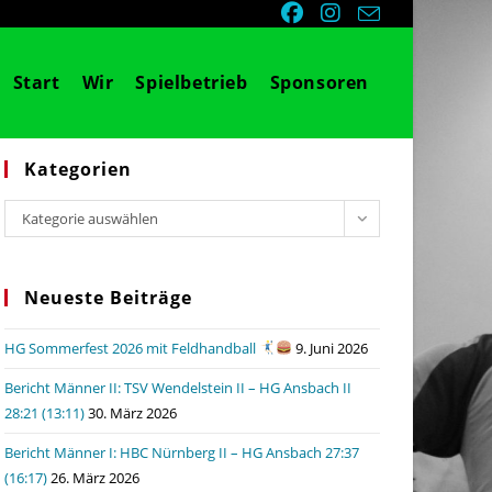
Start
Wir
Spielbetrieb
Sponsoren
Kategorien
Kategorien
Kategorie auswählen
Neueste Beiträge
HG Sommerfest 2026 mit Feldhandball
9. Juni 2026
Bericht Männer II: TSV Wendelstein II – HG Ansbach II
28:21 (13:11)
30. März 2026
Bericht Männer I: HBC Nürnberg II – HG Ansbach 27:37
(16:17)
26. März 2026