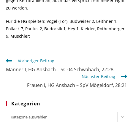
gegen Kernfranken an, auch das verspricht ein heißer Fight
zu werden.
Für die HG spielten: Vogel (Tor), Budweiser 2, Leithner 1,
Pollack 7, Paulus 2, Budocsik 1, Hey 1, Kleider, Rothenberger
9, Muschler:
Weitere
Vorheriger Beitrag
Artikel
Männer I, HG Ansbach – SC 04 Schwabach, 22:28
ansehen
Nächster Beitrag
Frauen I, HG Ansbach – SpV Mögeldorf, 28:21
Kategorien
Kategorien
Kategorie auswählen