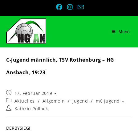
Zum
Inhalt
springen
Menü
C-Jugend männlich, TSV Rothenburg – HG
Ansbach, 19:23
Beitrag
17. Februar 2019
veröffentlicht:
Beitrags-
Aktuelles
/
Allgemein
/
Jugend
/
mC Jugend
Kategorie:
Beitrags-
Kathrin Pollack
Autor:
DERBYSIEG!