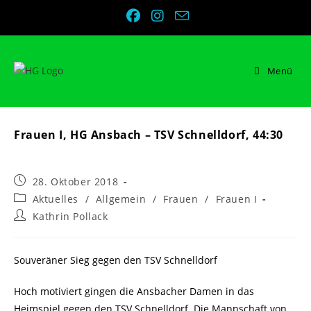
Zum
Inhalt
springen
Menü
Frauen I, HG Ansbach – TSV Schnelldorf, 44:30
Beitrag
28. Oktober 2018
veröffentlicht:
Beitrags-
Aktuelles
/
Allgemein
/
Frauen
/
Frauen I
Kategorie:
Beitrags-
Kathrin Pollack
Autor:
Souveräner Sieg gegen den TSV Schnelldorf
Hoch motiviert gingen die Ansbacher Damen in das
Heimspiel gegen den TSV Schnelldorf. Die Mannschaft von