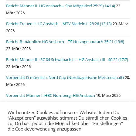
Bericht Männer II: HG Ansbach – SpV Mögeldorf 25:29 (14:14)
23.
März 2026
Bericht Frauen I: HG Ansbach – MTV Stadeln II 28:26 (13:13)
23. März
2026
Bericht B-männlich: HG Ansbach – TS Herzogenaurach 35:21 (13:8)
23. März 2026
Bericht Männer III: SC 04 Schwabach II – HG Ansbach III 40:22 (17:7)
22. März 2026
Vorbericht D-männlich: Nord Cup (Nordbayerische Meisterschaft)
20.
März 2026
Vorbericht Männer I: HBC Nürnberg- HG Ansbach
19. März 2026
Bericht Männer I: HSG Lauf/Heroldsberg – HG Ansbach 31:31 (15:11)
Wir benutzen Cookies auf unserer Website. Indem Du
19. März 2026
“Akzeptieren” auswählst, stimmst Du sämtllichen Cookies
zu, Du hast jedoch die Möglichkeit über "Einstellungen"
die Cookieverwendung anzupassen.