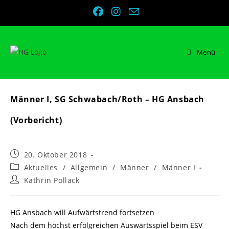
Zum
Inhalt
springen
Menü
Männer I, SG Schwabach/Roth – HG Ansbach
(Vorbericht)
Beitrag
20. Oktober 2018
veröffentlicht:
Beitrags-
Aktuelles
/
Allgemein
/
Männer
/
Männer I
Kategorie:
Beitrags-
Kathrin Pollack
Autor:
HG Ansbach will Aufwärtstrend fortsetzen
Nach dem höchst erfolgreichen Auswärtsspiel beim ESV