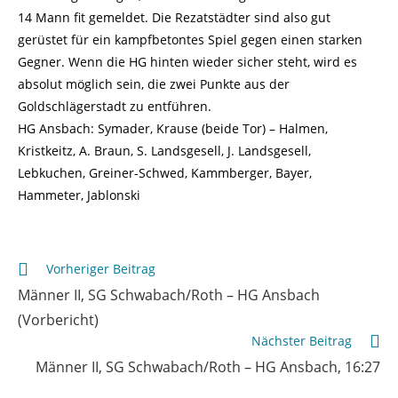
14 Mann fit gemeldet. Die Rezatstädter sind also gut
gerüstet für ein kampfbetontes Spiel gegen einen starken
Gegner. Wenn die HG hinten wieder sicher steht, wird es
absolut möglich sein, die zwei Punkte aus der
Goldschlägerstadt zu entführen.
HG Ansbach: Symader, Krause (beide Tor) – Halmen,
Kristkeitz, A. Braun, S. Landsgesell, J. Landsgesell,
Lebkuchen, Greiner-Schwed, Kammberger, Bayer,
Hammeter, Jablonski
Weitere
Vorheriger Beitrag
Artikel
Männer II, SG Schwabach/Roth – HG Ansbach
ansehen
(Vorbericht)
Nächster Beitrag
Männer II, SG Schwabach/Roth – HG Ansbach, 16:27