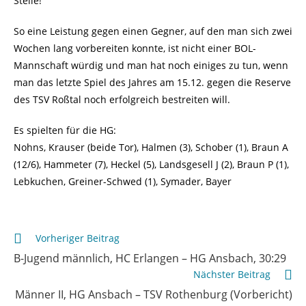
Stelle!
So eine Leistung gegen einen Gegner, auf den man sich zwei
Wochen lang vorbereiten konnte, ist nicht einer BOL-
Mannschaft würdig und man hat noch einiges zu tun, wenn
man das letzte Spiel des Jahres am 15.12. gegen die Reserve
des TSV Roßtal noch erfolgreich bestreiten will.
Es spielten für die HG:
Nohns, Krauser (beide Tor), Halmen (3), Schober (1), Braun A
(12/6), Hammeter (7), Heckel (5), Landsgesell J (2), Braun P (1),
Lebkuchen, Greiner-Schwed (1), Symader, Bayer
Weitere
Vorheriger Beitrag
Artikel
B-Jugend männlich, HC Erlangen – HG Ansbach, 30:29
ansehen
Nächster Beitrag
Männer II, HG Ansbach – TSV Rothenburg (Vorbericht)