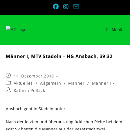
Zum
Inhalt
springen
Menü
Männer I, MTV Stadeln – HG Ansbach, 39:32
Beitrag
11. Dezember 2018
veröffentlicht:
Beitrags-
Aktuelles
/
Allgemein
/
Männer
/
Männer I
Kategorie:
Beitrags-
Kathrin Pollack
Autor:
Ansbach geht in Stadeln unter.
Nach der letzten und überaus unglücklichen Pleite bei dem
Post SV hatten die Männer aus der Rezatstadt zwei