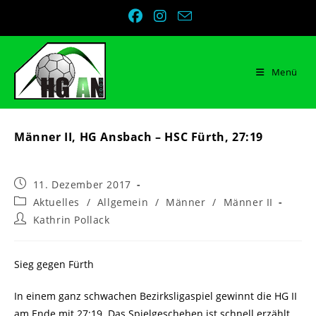
Zum
Inhalt
springen
Menü
Männer II, HG Ansbach – HSC Fürth, 27:19
Beitrag
11. Dezember 2017
veröffentlicht:
Beitrags-
Aktuelles
/
Allgemein
/
Männer
/
Männer II
Kategorie:
Beitrags-
Kathrin Pollack
Autor:
Sieg gegen Fürth
In einem ganz schwachen Bezirksligaspiel gewinnt die HG II
am Ende mit 27:19. Das Spielgeschehen ist schnell erzählt.