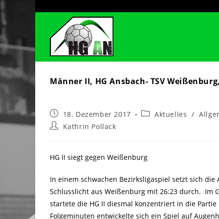
Zum
Inhalt
springen
Männer II, HG Ansbach- TSV Weißenburg,
Beitrag
Beitrags-
18. Dezember 2017
Aktuelles
/
Allge
veröffentlicht:
Kategorie:
Beitrags-
Kathrin Pollack
Autor:
HG II siegt gegen Weißenburg
In einem schwachen Bezirksligaspiel setzt sich di
Schlusslicht aus Weißenburg mit 26:23 durch. Im 
startete die HG II diesmal konzentriert in die Parti
Folgeminuten entwickelte sich ein Spiel auf Augen