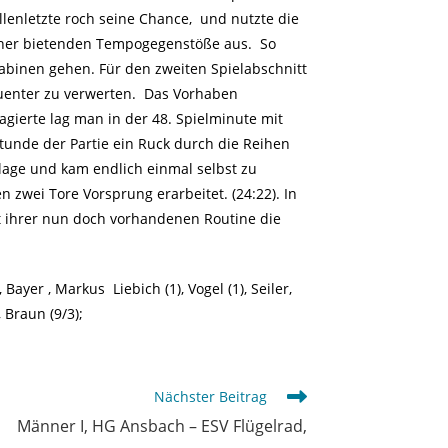
lenletzte roch seine Chance, und nutzte die
her bietenden Tempogegenstöße aus. So
abinen gehen. Für den zweiten Spielabschnitt
enter zu verwerten. Das Vorhaben
gierte lag man in der 48. Spielminute mit
stunde der Partie ein Ruck durch die Reihen
lage und kam endlich einmal selbst zu
n zwei Tore Vorsprung erarbeitet. (24:22). In
t ihrer nun doch vorhandenen Routine die
 Bayer , Markus Liebich (1), Vogel (1), Seiler,
, Braun (9/3);
Nächster Beitrag
Männer I, HG Ansbach – ESV Flügelrad,