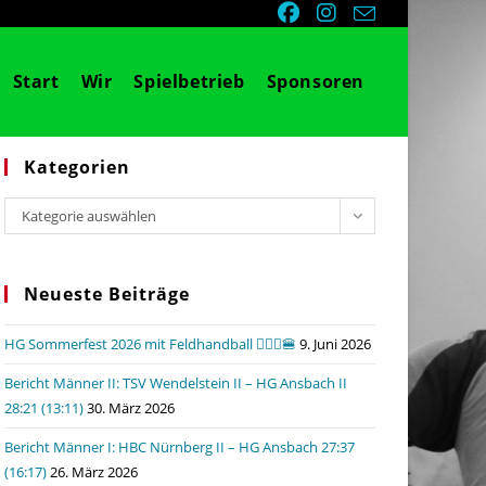
Start
Wir
Spielbetrieb
Sponsoren
Kategorien
Kategorien
Kategorie auswählen
Neueste Beiträge
HG Sommerfest 2026 mit Feldhandball 🤾🏼‍♂️🍔
9. Juni 2026
Bericht Männer II: TSV Wendelstein II – HG Ansbach II
28:21 (13:11)
30. März 2026
Bericht Männer I: HBC Nürnberg II – HG Ansbach 27:37
(16:17)
26. März 2026