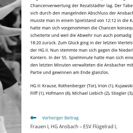
Chancenverwertung der Rezatstädter lag. Der Tabel
sich durch den mangelnden Abschluss der Ansbac
musste man in einem Spielstand von 12:12 in die K
hatte man sich vorgenommen die Chancen konsequ
scheiterte und weil die Abwehr nun auch pomadig a
18:20 zurück. Zum Glück ging in der letzten Viertel
der HG II. Nun stemmte man sich gegen die Nieder
Kontern. In der 55. Spielminute hatte man sich eine
den letzten Minuten verwalteten die Ansbacher mi
Partie und gewinnen am Ende glanzlos.
HG II: Krause, Rothenberger (Tor), Irion (1), Kujawski,
Filff (1), Hofmann (8), Michael Liebich (2), Stiegler (3)
Weitere
Vorheriger Beitrag
Artikel
Frauen I, HG Ansbach – ESV Flügelrad I,
ansehen