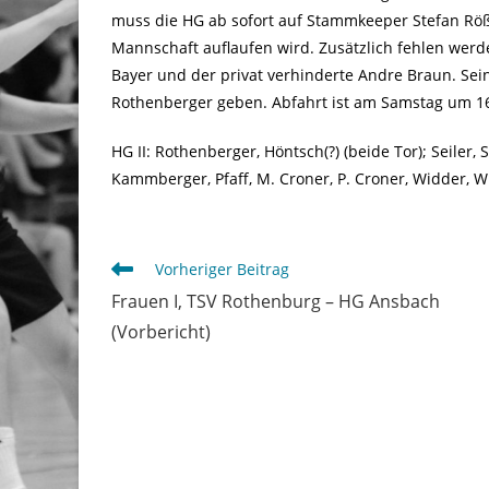
muss die HG ab sofort auf Stammkeeper Stefan Rößl
Mannschaft auflaufen wird. Zusätzlich fehlen werden
Bayer und der privat verhinderte Andre Braun. Se
Rothenberger geben. Abfahrt ist am Samstag um 16
HG II: Rothenberger, Höntsch(?) (beide Tor); Seiler, 
Kammberger, Pfaff, M. Croner, P. Croner, Widder, 
Weitere
Vorheriger Beitrag
Artikel
Frauen I, TSV Rothenburg – HG Ansbach
ansehen
(Vorbericht)