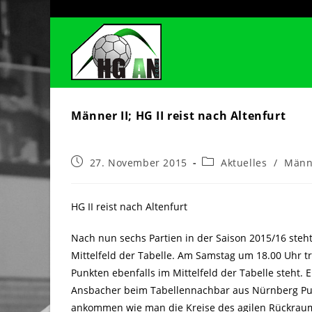
Zum
Inhalt
springen
Männer II; HG II reist nach Altenfurt
Beitrag
Beitrags-
27. November 2015
Aktuelles
/
Männ
veröffentlicht:
Kategorie:
HG II reist nach Altenfurt
Nach nun sechs Partien in der Saison 2015/16 steht
Mittelfeld der Tabelle. Am Samstag um 18.00 Uhr tri
Punkten ebenfalls im Mittelfeld der Tabelle steht. 
Ansbacher beim Tabellennachbar aus Nürnberg Pun
ankommen wie man die Kreise des agilen Rückraum