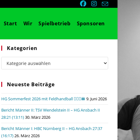
Start
Wir
Spielbetrieb
Sponsoren
Kategorien
Kategorien
Neueste Beiträge
HG Sommerfest 2026 mit Feldhandball 🤾🏼‍♂️🍔
9. Juni 2026
Bericht Männer II: TSV Wendelstein II – HG Ansbach II
28:21 (13:11)
30. März 2026
Bericht Männer I: HBC Nürnberg II – HG Ansbach 27:37
(16:17)
26. März 2026