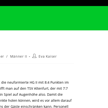
Beitrags-
er
/
Männer II
Eva Kaiser
Autor:
 die neuformierte HG II mit 8:4 Punkten im
fft man auf den TSV Altenfurt, der mit 7:7
Ein Spiel auf Augenhöhe also. Damit die
kte holen können, wird es vor allem darauf
s der Gäste einschränken kann. Personell