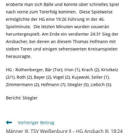
eroberte man sich Bälle und konnte über schnelles Spiel
nach vorne zum Torerfolg kommen. Diese Spielweise
ermöglichte der HG eine 19:26 Führung in der 46.
Spielminute. Die letzten Minuten wurden souverän
heruntergespielt. Am Ende ein verdienter 24:31 Sieg der
Ansbacher, bei denen an diesem Thomas Hofmann mit
sieben Toren und einigen sehenswerten Kreisanspielen
herausragte.
HG : Rothenberger, Bär (Tor); Irion (1), Krach (2), Kristkeiz
(2/1), Roth (2), Bayer (2), Vogel (2), Kujawski, Seiler (1),
Zimmermann (2), Hofmann (7), Stiegler (5), Liebich (5);
Bericht: Stiegler
Weitere
Vorheriger Beitrag
Artikel
Männer III, TSV Weißenburg II – HG Ansbach III, 18:24