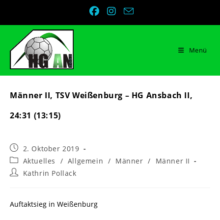
Zum
Inhalt
springen
Menü
Männer II, TSV Weißenburg – HG Ansbach II,
24:31 (13:15)
Beitrag
2. Oktober 2019
veröffentlicht:
Beitrags-
Aktuelles
/
Allgemein
/
Männer
/
Männer II
Kategorie:
Beitrags-
Kathrin Pollack
Autor:
Auftaktsieg in Weißenburg