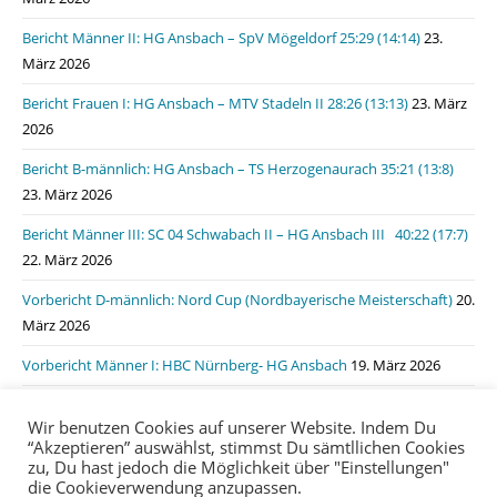
Bericht Männer II: HG Ansbach – SpV Mögeldorf 25:29 (14:14)
23.
März 2026
Bericht Frauen I: HG Ansbach – MTV Stadeln II 28:26 (13:13)
23. März
2026
Bericht B-männlich: HG Ansbach – TS Herzogenaurach 35:21 (13:8)
23. März 2026
Bericht Männer III: SC 04 Schwabach II – HG Ansbach III 40:22 (17:7)
22. März 2026
Vorbericht D-männlich: Nord Cup (Nordbayerische Meisterschaft)
20.
März 2026
Vorbericht Männer I: HBC Nürnberg- HG Ansbach
19. März 2026
Bericht Männer I: HSG Lauf/Heroldsberg – HG Ansbach 31:31 (15:11)
Wir benutzen Cookies auf unserer Website. Indem Du
19. März 2026
“Akzeptieren” auswählst, stimmst Du sämtllichen Cookies
zu, Du hast jedoch die Möglichkeit über "Einstellungen"
die Cookieverwendung anzupassen.