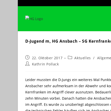
Zum
Inhalt
springen
D-Jugend m, HG Ansbach – SG Kernfranke
Beitrag
Beitrags-
22. Oktober 2017
Aktuelles
/
Allgeme
veröffentlicht:
Kategorie:
Beitrags-
Kathrin Pollack
Autor:
Leider mussten die D-Jungs ein weiteres Mal Punkt
Ansbacher sehr aufmerksam in der Abwehr und kon
Kernfranken im Angriff clever ausnutzen. Bedauerl
zehn Minuten vorbei. Danach hatten die Ansbache
im Angriff. Es wurde zu unüberlegt abgeschlossen
die technischen Fehler häuften sich im Ansbacher 