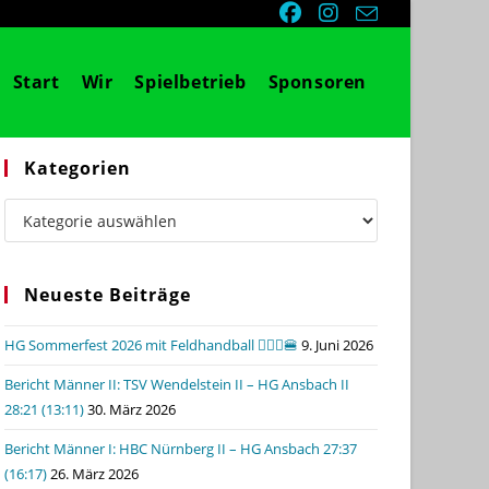
Start
Wir
Spielbetrieb
Sponsoren
Kategorien
Kategorien
Neueste Beiträge
HG Sommerfest 2026 mit Feldhandball 🤾🏼‍♂️🍔
9. Juni 2026
Bericht Männer II: TSV Wendelstein II – HG Ansbach II
28:21 (13:11)
30. März 2026
Bericht Männer I: HBC Nürnberg II – HG Ansbach 27:37
(16:17)
26. März 2026