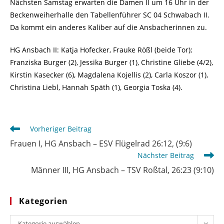
Nächsten Samstag erwarten die Damen II um 16 Uhr in der
Beckenweiherhalle den Tabellenführer SC 04 Schwabach II.
Da kommt ein anderes Kaliber auf die Ansbacherinnen zu.
HG Ansbach II: Katja Hofecker, Frauke Rößl (beide Tor);
Franziska Burger (2), Jessika Burger (1), Christine Gliebe (4/2),
Kirstin Kasecker (6), Magdalena Kojellis (2), Carla Koszor (1),
Christina Liebl, Hannah Späth (1), Georgia Toska (4).
Weitere
Vorheriger Beitrag
Artikel
Frauen I, HG Ansbach – ESV Flügelrad 26:12, (9:6)
ansehen
Nächster Beitrag
Männer III, HG Ansbach – TSV Roßtal, 26:23 (9:10)
Kategorien
Kategorien
Kategorie auswählen