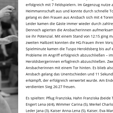
erfolgreich mit 7 Feldspielern. Im Gegenzug nutze a
Heimmannschaft aus und konnte durch schnelle Tore
gelang es den Frauen aus Ansbach sich mit 4 Tore
Leider kamen die Gäste immer wieder durch zahlr
Dennoch agierten die Ansbacherinnen aufmerksam 
sie ihr Potenzial. Mit einem Stand von 12:15 ging 
zweiten Halbzeit konnten die HG-Frauen ihren Vorsp
Spielminute kamen die Tuspo Heroldsberg bis auf e
Probleme im Angriff erfolgreich abzuschließen – i
Heroldsbergerinnen erfoglreich abzuschließen. Zwe
Ansbacherinnen mit einem Tor hinten. Es blieb als
Ansbach gelang das Unentschieden und 11 Sekunden
erkämpft, der erfolgreich verwertet wurde. Am End
verdienten Sieg 26:27 freuen.
Es spielten: Pflug Franziska, Hahn Franziska (beide To
Engert Lena (4/4), Wimmer Carina (5), Merkel Charlotte
Leder Jana (3), Kaiser Anna-Lena (5), Kaiser, Eva-Mari