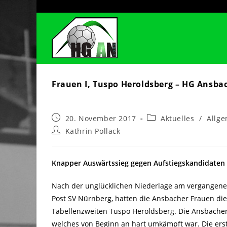
Zum
Inhalt
springen
Frauen I, Tuspo Heroldsberg – HG Ansbac
Beitrag
Beitrags-
20. November 2017
Aktuelles
/
Allg
veröffentlicht:
Kategorie:
Beitrags-
Kathrin Pollack
Autor:
Knapper Auswärtssieg gegen Aufstiegskandidaten 
Nach der unglücklichen Niederlage am vergangen
Post SV Nürnberg, hatten die Ansbacher Frauen di
Tabellenzweiten Tuspo Heroldsberg. Die Ansbacher 
welches von Beginn an hart umkämpft war. Die erst