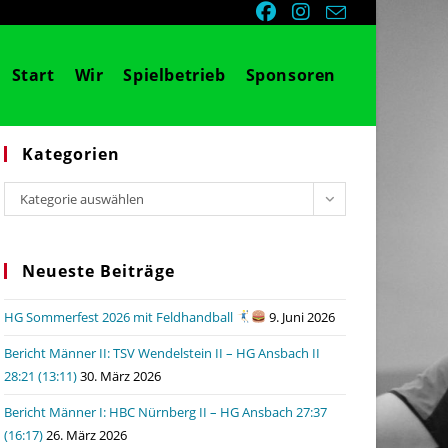
Start
Wir
Spielbetrieb
Sponsoren
Kategorien
Kategorien
Kategorie auswählen
Neueste Beiträge
HG Sommerfest 2026 mit Feldhandball
9. Juni 2026
Bericht Männer II: TSV Wendelstein II – HG Ansbach II
28:21 (13:11)
30. März 2026
Bericht Männer I: HBC Nürnberg II – HG Ansbach 27:37
(16:17)
26. März 2026