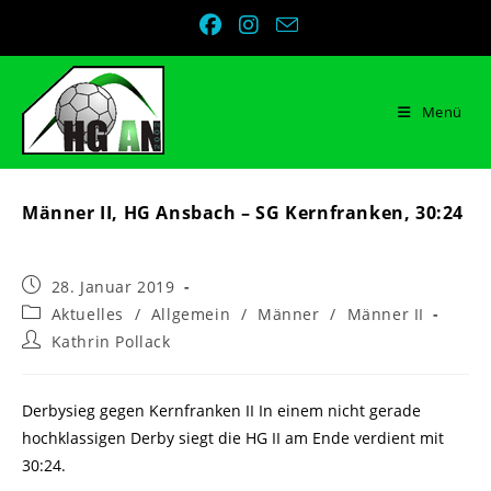
Zum
Inhalt
springen
Menü
Männer II, HG Ansbach – SG Kernfranken, 30:24
Beitrag
28. Januar 2019
veröffentlicht:
Beitrags-
Aktuelles
/
Allgemein
/
Männer
/
Männer II
Kategorie:
Beitrags-
Kathrin Pollack
Autor:
Derbysieg gegen Kernfranken II In einem nicht gerade
hochklassigen Derby siegt die HG II am Ende verdient mit
30:24.