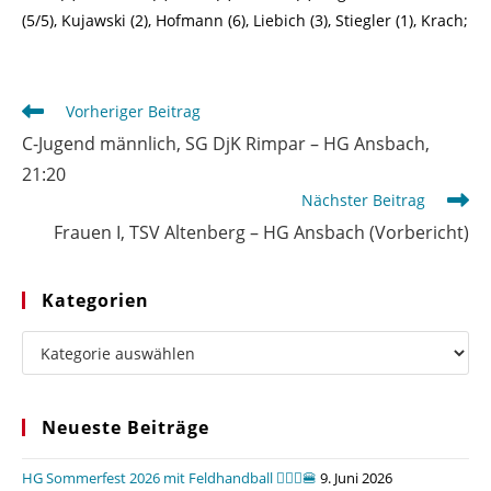
(5/5), Kujawski (2), Hofmann (6), Liebich (3), Stiegler (1), Krach;
Weitere
Vorheriger Beitrag
Artikel
C-Jugend männlich, SG DjK Rimpar – HG Ansbach,
ansehen
21:20
Nächster Beitrag
Frauen I, TSV Altenberg – HG Ansbach (Vorbericht)
Kategorien
Kategorien
Neueste Beiträge
HG Sommerfest 2026 mit Feldhandball 🤾🏼‍♂️🍔
9. Juni 2026