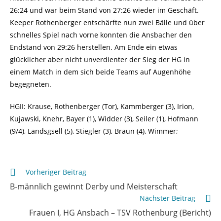
26:24 und war beim Stand von 27:26 wieder im Geschäft.
Keeper Rothenberger entschärfte nun zwei Bälle und über
schnelles Spiel nach vorne konnten die Ansbacher den
Endstand von 29:26 herstellen. Am Ende ein etwas
glücklicher aber nicht unverdienter der Sieg der HG in
einem Match in dem sich beide Teams auf Augenhöhe
begegneten.
HGII: Krause, Rothenberger (Tor), Kammberger (3), Irion,
Kujawski, Knehr, Bayer (1), Widder (3), Seiler (1), Hofmann
(9/4), Landsgsell (5), Stiegler (3), Braun (4), Wimmer;
Weitere
Vorheriger Beitrag
Artikel
B-männlich gewinnt Derby und Meisterschaft
ansehen
Nächster Beitrag
Frauen I, HG Ansbach – TSV Rothenburg (Bericht)