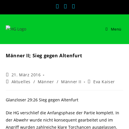
Zum
Inhalt
springen
Menü
Männer II; Sieg gegen Altenfurt
Beitrag
21. März 2016
veröffentlicht:
Beitrags-
Beitrags-
Aktuelles
/
Männer
/
Männer II
Eva Kaiser
Kategorie:
Autor:
Glanzloser 29:26 Sieg gegen Altenfurt
Die HG verschlief die Anfangsphase der Partie komplett. In
der Abwehr wurde nicht konsequent gearbeitet und im
Angriff wurden zahlreiche klare Torchancen ausgelassen.