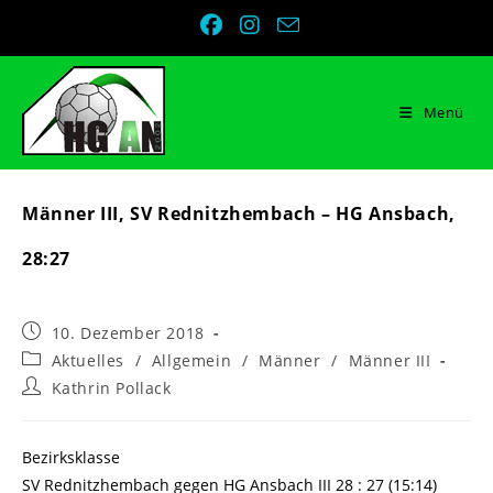
Zum
Inhalt
springen
Menü
Männer III, SV Rednitzhembach – HG Ansbach,
28:27
Beitrag
10. Dezember 2018
veröffentlicht:
Beitrags-
Aktuelles
/
Allgemein
/
Männer
/
Männer III
Kategorie:
Beitrags-
Kathrin Pollack
Autor:
Bezirksklasse
SV Rednitzhembach gegen HG Ansbach III 28 : 27 (15:14)