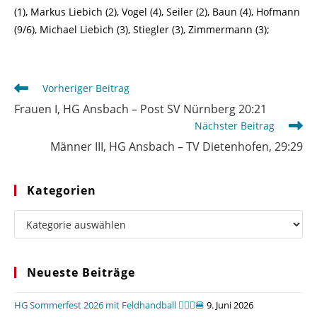
(1), Markus Liebich (2), Vogel (4), Seiler (2), Baun (4), Hofmann
(9/6), Michael Liebich (3), Stiegler (3), Zimmermann (3);
Weitere
Vorheriger Beitrag
Artikel
Frauen I, HG Ansbach – Post SV Nürnberg 20:21
ansehen
Nächster Beitrag
Männer III, HG Ansbach – TV Dietenhofen, 29:29
Kategorien
Kategorien
Neueste Beiträge
HG Sommerfest 2026 mit Feldhandball 🤾🏼‍♂️🍔
9. Juni 2026