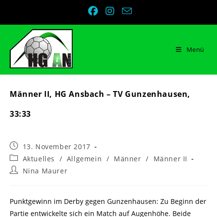
Zum
Inhalt
springen
Menü
Männer II, HG Ansbach – TV Gunzenhausen,
33:33
Beitrag
13. November 2017
veröffentlicht:
Beitrags-
Aktuelles
/
Allgemein
/
Männer
/
Männer II
Kategorie:
Beitrags-
Nina Maurer
Autor:
Punktgewinn im Derby gegen Gunzenhausen: Zu Beginn der
Partie entwickelte sich ein Match auf Augenhöhe. Beide