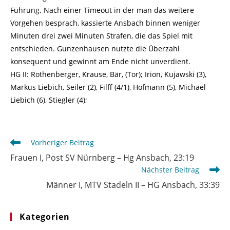
Führung. Nach einer Timeout in der man das weitere
Vorgehen besprach, kassierte Ansbach binnen weniger
Minuten drei zwei Minuten Strafen, die das Spiel mit
entschieden. Gunzenhausen nutzte die Überzahl
konsequent und gewinnt am Ende nicht unverdient.
HG II: Rothenberger, Krause, Bär, (Tor); Irion, Kujawski (3),
Markus Liebich, Seiler (2), Filff (4/1), Hofmann (5), Michael
Liebich (6), Stiegler (4);
Weitere
Vorheriger Beitrag
Artikel
Frauen I, Post SV Nürnberg – Hg Ansbach, 23:19
ansehen
Nächster Beitrag
Männer I, MTV Stadeln II – HG Ansbach, 33:39
Kategorien