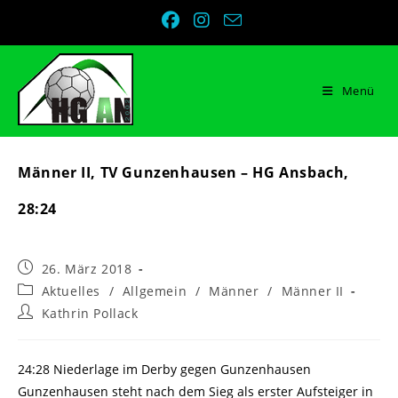
Zum
Inhalt
springen
Menü
Männer II, TV Gunzenhausen – HG Ansbach,
28:24
Beitrag
26. März 2018
veröffentlicht:
Beitrags-
Aktuelles
/
Allgemein
/
Männer
/
Männer II
Kategorie:
Beitrags-
Kathrin Pollack
Autor:
24:28 Niederlage im Derby gegen Gunzenhausen
Gunzenhausen steht nach dem Sieg als erster Aufsteiger in